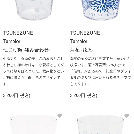
TSUNEZUNE
TSUNEZUNE
Tumbler
Tumbler
ねじり梅 -組み合わせ-
菊花 -花火-
生命力や、永遠の美しさの象徴とされ
満開の菊を花火に見立てた、華やかな
るねじり梅の紋様を、小花柄としてグ
紋様です。菊の花言葉にのひとつに
ラスに散りばめました。飲み物を注い
「信頼」があるので、記念日やブライ
だ時に映える、白一色のデザインで
ダルの贈り物に用いられるモチーフで
す。
もあります。
2,200円(税込)
2,200円(税込)