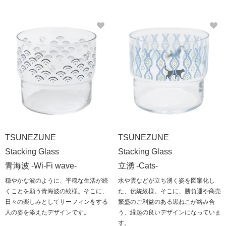
TSUNEZUNE
TSUNEZUNE
Stacking Glass
Stacking Glass
青海波 -Wi-Fi wave-
立湧 -Cats-
穏やかな波のように、平穏な生活が続
水や雲などが立ち湧く姿を図案化し
くことを願う青海波の紋様。そこに、
た、伝統紋様。そこに、勝負運や商売
日々の楽しみとしてサーフィンをする
繁盛のご利益のある黒ねこが絡み合
人の姿を添えたデザインです。
う、縁起の良いデザインになっていま
す。