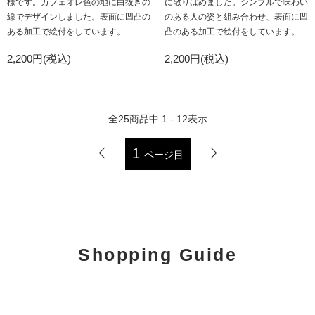
様です。カフェオレ色の地に白抜きの
に散りばめました。シンプルで味わい
線でデザインしました。表面に凹凸の
のある人の姿と組み合わせ、表面に凹
ある加工で絵付をしています。
凸のある加工で絵付をしています。
2,200円(税込)
2,200円(税込)
全
25
商品中
1 - 12
表示
1
ページ目
Shopping Guide