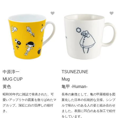
中原淳一
TSUNEZUNE
MUG CUP
Mug
黄色
亀甲 -Human-
昭和30年代に雑誌で発表された、可
長寿の象徴として、亀の甲羅模様を図
愛いアップリケの図案を散りばめたマ
案化した日本の伝統的な文様。シンプ
グカップ。深紅に白の箔押しの箱付
ルで味わいのある人の姿と組み合わせ
き。
ました。表面に凹凸のある加工で絵付
をしています。