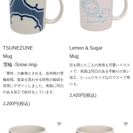
TSUNEZUNE
Lemon & Sugar
Mug
Mug
雪輪 -Snow ring-
目を閉じた二人の表情も可愛いイラス
トで、表面は凹凸のある手触りの良い
「豊作」の象徴とされる、吉祥柄の雪
加工。たっぷりサイズなのでスープ用
輪紋様。藍染を思わせる紺色の縦縞を
にも。
背景にデザインしました。表面に凹凸
のある加工で絵付をしています。
2,420円(税込)
2,200円(税込)