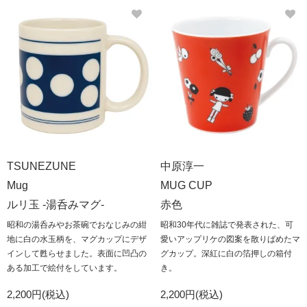
TSUNEZUNE
中原淳一
Mug
MUG CUP
ルリ玉 -湯呑みマグ-
赤色
昭和の湯呑みやお茶碗でおなじみの紺
昭和30年代に雑誌で発表された、可
地に白の水玉柄を、マグカップにデザ
愛いアップリケの図案を散りばめたマ
インして甦らせました。表面に凹凸の
グカップ。深紅に白の箔押しの箱付
ある加工で絵付をしています。
き。
2,200円(税込)
2,200円(税込)