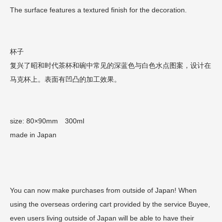
The surface features a textured finish for the decoration.
杯子
复兴了昭和时代茶杯和碗中常见的深蓝色与白色水点图案，设计在
马克杯上。表面有凹凸的加工效果。
size: 80×90mm 300ml
made in Japan
You can now make purchases from outside of Japan! When
using the overseas ordering cart provided by the service Buyee,
even users living outside of Japan will be able to have their