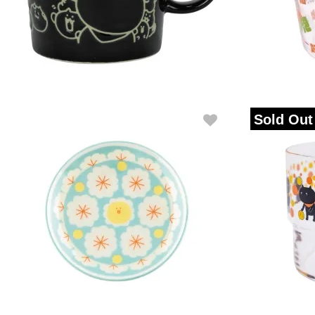
Sold Out
STACKING 
SMALL DISH
さすねこ
アラビアのひよこ
数量限定販