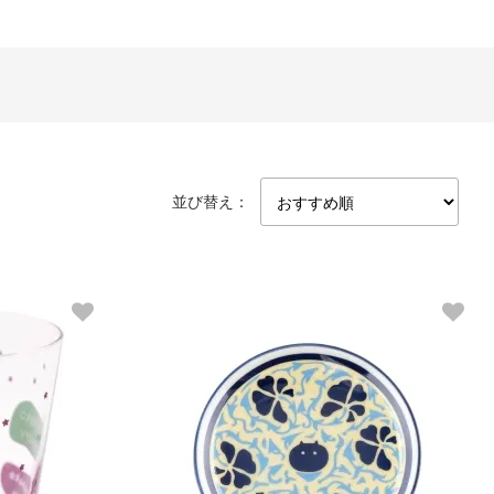
並び替え：
SMALL DISH
アラビアのさすねこ