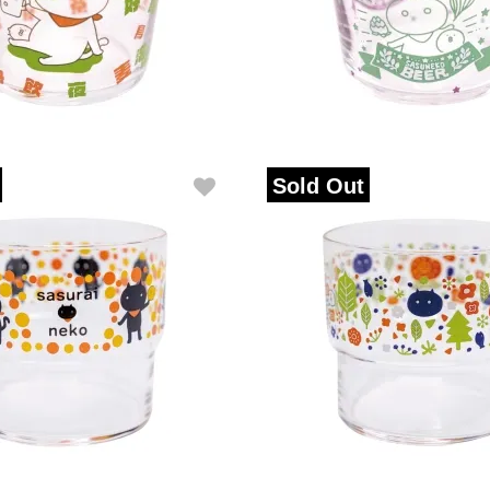
Sold Out
GLASS
STACKING GLASS
ほくおう
売
数量限定販売