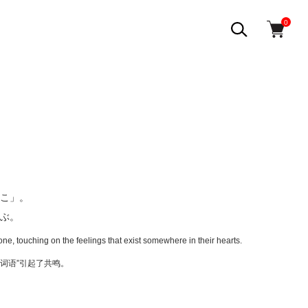
0
こ」。
ぶ。
ne, touching on the feelings that exist somewhere in their hearts.
词语”引起了共鸣。