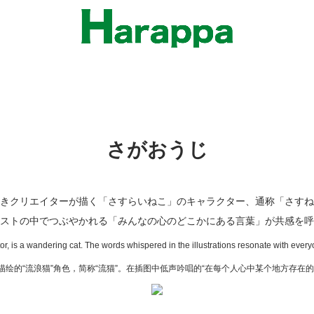
さがおうじ
きクリエイターが描く「さすらいねこ」のキャラクター、通称「さすね
ストの中でつぶやかれる「みんなの心のどこかにある言葉」が共感を呼
r, is a wandering cat. The words whispered in the illustrations resonate with everyo
描绘的“流浪猫”角色，简称“流猫”。在插图中低声吟唱的“在每个人心中某个地方存在的