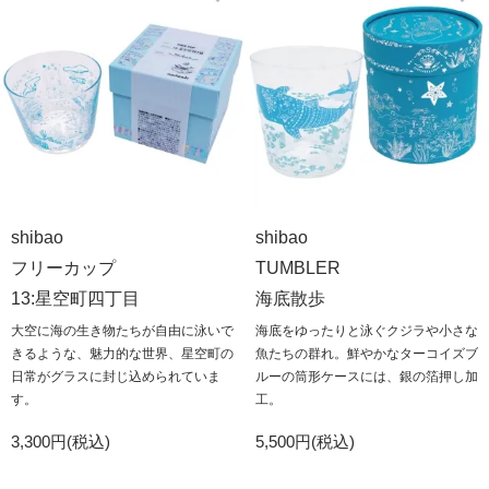
shibao
shibao
フリーカップ
TUMBLER
13:星空町四丁目
海底散歩
大空に海の生き物たちが自由に泳いで
海底をゆったりと泳ぐクジラや小さな
きるような、魅力的な世界、星空町の
魚たちの群れ。鮮やかなターコイズブ
日常がグラスに封じ込められていま
ルーの筒形ケースには、銀の箔押し加
す。
工。
3,300円(税込)
5,500円(税込)