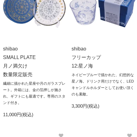
shibao
shibao
SMALL PLATE
フリーカップ
月ノ満欠け
12:星ノ海
数量限定販売
ネイビーブルーで描かれた、幻想的な
星ノ海。ドリンク用だけでなく、LED
繊細に描かれた星座や月のガラスプレ
キャンドルホルダーとしてお使い頂く
ート。外箱には、金の箔押しが施さ
のも素敵。
れ、ギフトにも最適です。専用のスタ
ンド付き。
3,300円(税込)
11,000円(税込)