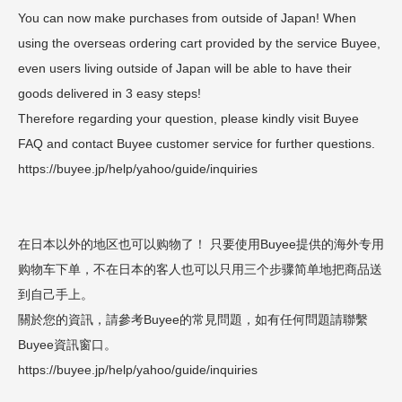
You can now make purchases from outside of Japan! When
using the overseas ordering cart provided by the service Buyee,
even users living outside of Japan will be able to have their
goods delivered in 3 easy steps!
Therefore regarding your question, please kindly visit Buyee
FAQ and contact Buyee customer service for further questions.
https://buyee.jp/help/yahoo/guide/inquiries
在日本以外的地区也可以购物了！ 只要使用Buyee提供的海外专用
购物车下单，不在日本的客人也可以只用三个步骤简单地把商品送
到自己手上。
關於您的資訊，請參考Buyee的常見問題，如有任何問題請聯繫
Buyee資訊窗口。
https://buyee.jp/help/yahoo/guide/inquiries