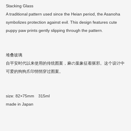
Stacking Glass
A traditional pattern used since the Heian period, the Asanoha
symbolizes protection against evil. This design features cute
puppy paw prints gently slipping through the pattern.
堆叠玻璃
自平安时代以来使用的传统图案，麻の葉象征着驱邪。这个设计中
可爱的狗狗爪印悄悄穿过图案。
size: 82×75mm 315ml
made in Japan