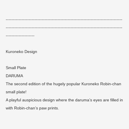
---------------------------------------------------------------------------------
---------------------------------------------------------------------------------
--------------------
Kuroneko Design
Small Plate
DARUMA
The second edition of the hugely popular Kuroneko Robin-chan
small plate!
A playful auspicious design where the daruma’s eyes are filled in
with Robin-chan’s paw prints.