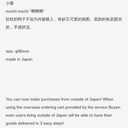
小碟
mochi mochi “啊啊啊”
软软的鸭子不知为何被吸入，奇妙又可爱的插图。底部的角是圆润
的，手感舒适。
size: φ90mm
made in Japan
You can now make purchases from outside of Japan! When
using the overseas ordering cart provided by the service Buyee,
even users living outside of Japan will be able to have their
goods delivered in 3 easy steps!