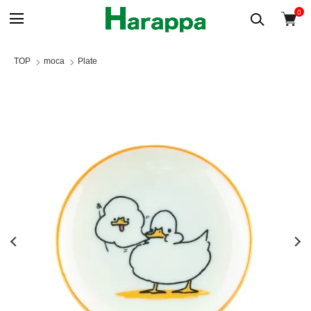
0
TOP
moca
Plate