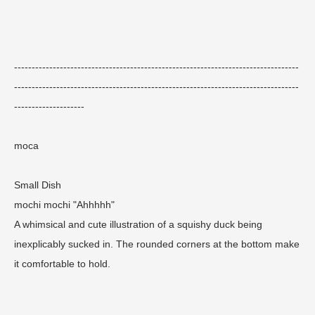
---------------------------------------------------------------------------------
---------------------------------------------------------------------------------
--------------------
moca
Small Dish
mochi mochi "Ahhhhh"
A whimsical and cute illustration of a squishy duck being
inexplicably sucked in. The rounded corners at the bottom make
it comfortable to hold.