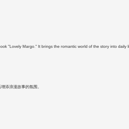
book "Lovely Margo." It brings the romantic world of the story into daily li
活增添浪漫故事的氛围。