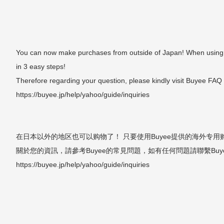
You can now make purchases from outside of Japan! When using the
in 3 easy steps!
Therefore regarding your question, please kindly visit Buyee FAQ
https://buyee.jp/help/yahoo/guide/inquiries
在日本以外的地区也可以购物了！ 只要使用Buyee提供的海外专
關於您的資訊，請參考Buyee的常見問題，如有任何問題請聯繫Buy
https://buyee.jp/help/yahoo/guide/inquiries