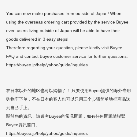
You can now make purchases from outside of Japan! When
using the overseas ordering cart provided by the service Buyee,
even users living outside of Japan will be able to have their
goods delivered in 3 easy steps!
Therefore regarding your question, please kindly visit Buyee
FAQ and contact Buyee customer service for further questions.
https://buyee.jp/help/yahoo/guide/inquiries
在日本以外的地区也可以购物了！ 只要使用Buyee提供的海外专用
购物车下单，不在日本的客人也可以只用三个步骤简单地把商品送
到自己手上。
關於您的資訊，請參考Buyee的常見問題，如有任何問題請聯繫
Buyee資訊窗口。
https://buyee.jp/help/yahoo/guide/inquiries